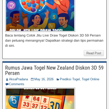
Baca tentang Colok Jitu Live Draw Togel Diskon 3D 59 Persen
dan peluang menangnya! Dapatkan strategi dan tips permainan
di sini.
Read Post
Rumus Jawa Togel New Zealand Diskon 3D 59
Persen
AksaPradana
May 16, 2026
Prediksi Togel
,
Togel Online
Comments