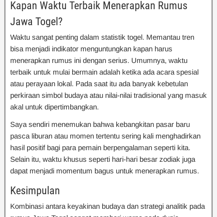
Kapan Waktu Terbaik Menerapkan Rumus
Jawa Togel?
Waktu sangat penting dalam statistik togel. Memantau tren
bisa menjadi indikator menguntungkan kapan harus
menerapkan rumus ini dengan serius. Umumnya, waktu
terbaik untuk mulai bermain adalah ketika ada acara spesial
atau perayaan lokal. Pada saat itu ada banyak kebetulan
perkiraan simbol budaya atau nilai-nilai tradisional yang masuk
akal untuk dipertimbangkan.
Saya sendiri menemukan bahwa kebangkitan pasar baru
pasca liburan atau momen tertentu sering kali menghadirkan
hasil positif bagi para pemain berpengalaman seperti kita.
Selain itu, waktu khusus seperti hari-hari besar zodiak juga
dapat menjadi momentum bagus untuk menerapkan rumus.
Kesimpulan
Kombinasi antara keyakinan budaya dan strategi analitik pada