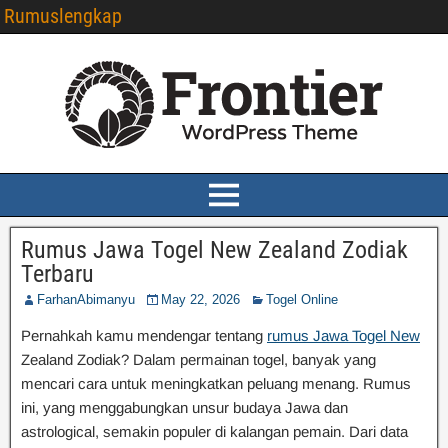
Rumuslengkap
Rumus Jawa Togel New Zealand Zodiak
Terbaru
FarhanAbimanyu
May 22, 2026
Togel Online
Pernahkah kamu mendengar tentang
rumus Jawa Togel New
Zealand Zodiak? Dalam permainan togel, banyak yang
mencari cara untuk meningkatkan peluang menang. Rumus
ini, yang menggabungkan unsur budaya Jawa dan
astrological, semakin populer di kalangan pemain. Dari data