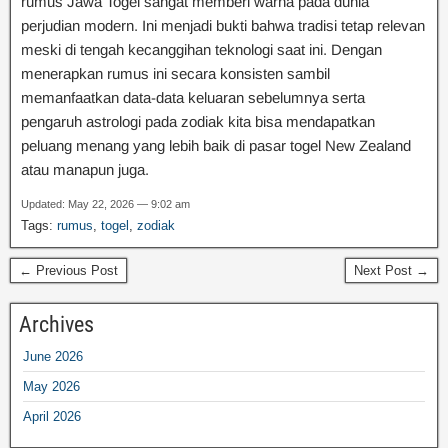
rumus Jawa Togel sangat memberi warna pada dunia
perjudian modern. Ini menjadi bukti bahwa tradisi tetap relevan
meski di tengah kecanggihan teknologi saat ini. Dengan
menerapkan rumus ini secara konsisten sambil
memanfaatkan data-data keluaran sebelumnya serta
pengaruh astrologi pada zodiak kita bisa mendapatkan
peluang menang yang lebih baik di pasar togel New Zealand
atau manapun juga.
Updated: May 22, 2026 — 9:02 am
Tags:
rumus
,
togel
,
zodiak
← Previous Post
Next Post →
Archives
June 2026
May 2026
April 2026